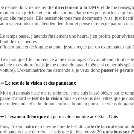
Je décide donc de me rendre
directement à la DMV
et de me renseigne
mon tour au guichet et je tombe sur une dame très peu gracieuse qui m
quoi elle me parle. Elle rassemble tous mes documents (visa, justificat
autres personnes qui attendent leur tour et pense être reçue par un cons
Le temps passe, j’attends finalement une heure, j’en profite pour révise
bout de trois heures
d’incertitude et de longue attente, je suis reçue par un examinateur qui
Très pratique ! Je commence à me décourager d’avoir attendu tout ce 
acheté ma voiture (mais je me demande quand même si ce permis spéci
voiture). L’examinatrice me demande si je veux donc
passer le permis
↠
Le test de la vision et des panneaux
Moi qui pensais juste me renseigner, je me suis laissé piéger par le temps
passe d’abord le
test de la vision
puis en dessous des lettres que je dois
me redemande et je lui donne enfin la bonne réponse. Je viens de
passe
↠
L’examen théorique
du permis de conduire aux Etats-Unis
Puis, l’examinatrice m’envoie faire le test du co
de de la route
sur un d
ordinateurs juste derrière. Je sais que je dois réussir
20 questions sur 