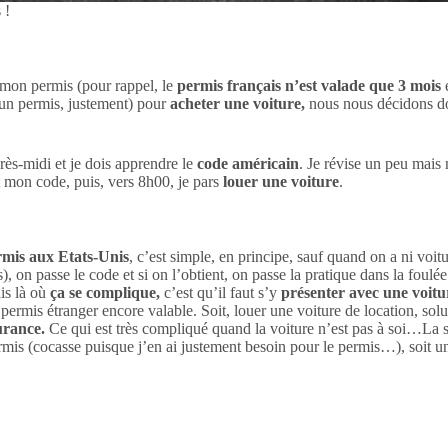
 !
 mon permis (pour rappel, le
permis français n’est valade que 3 mois
e
, un permis, justement) pour
acheter une voiture,
nous nous décidons don
près-midi et je dois apprendre le
code américain
. Je révise un peu mais
 mon code, puis, vers 8h00, je pars
louer une voiture
.
rmis aux Etats-Unis
, c’est simple, en principe, sauf quand on a ni voi
, on passe le code et si on l’obtient, on passe la pratique dans la foulé
ais là où
ça se complique,
c’est qu’il faut s’y
présenter avec une voitu
permis étranger encore valable. Soit, louer une voiture de location, solu
urance.
Ce qui est très compliqué quand la voiture n’est pas à soi…La 
ermis (cocasse puisque j’en ai justement besoin pour le permis…), soit une