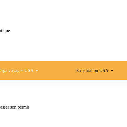
ntique
Orga voyages USA
Expatriation USA
asser son permis