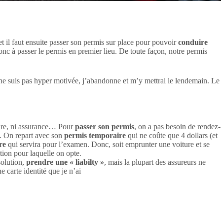
t il faut ensuite passer son permis sur place pour pouvoir
conduire
c à passer le permis en premier lieu. De toute façon, notre permis
 ne suis pas hyper motivée, j’abandonne et m’y mettrai le lendemain. Le
ture, ni assurance… Pour
passer son permis
, on a pas besoin de rendez-
e. On repart avec son
permis temporaire
qui ne coûte que 4 dollars (et
re
qui servira pour l’examen. Donc, soit emprunter une voiture et se
tion pour laquelle on opte.
solution,
prendre une « liabilty »
, mais la plupart des assureurs ne
 carte identité que je n’ai