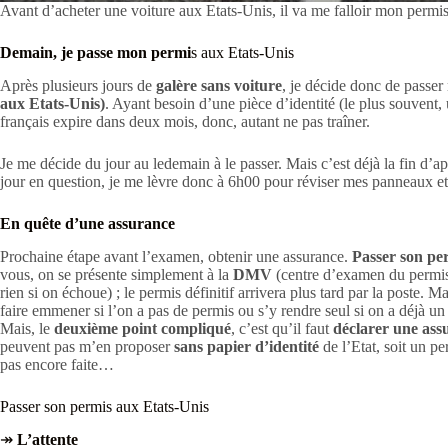
Avant d’acheter une voiture aux Etats-Unis, il va me falloir mon permis
Demain, je passe mon permi
s aux Etats-Unis
Après plusieurs jours de
galère sans voiture
, je décide donc de passer
aux Etats-Unis)
. Ayant besoin d’une pièce d’identité (le plus souvent
français expire dans deux mois, donc, autant ne pas traîner.
Je me décide du jour au ledemain à le passer. Mais c’est déjà la fin d’a
jour en question, je me lèvre donc à 6h00 pour réviser mes panneaux et
En quête d’une assurance
Prochaine étape avant l’examen, obtenir une assurance.
Passer son pe
vous, on se présente simplement à la
DMV
(centre d’examen du permis)
rien si on échoue) ; le permis définitif arrivera plus tard par la poste. M
faire emmener si l’on a pas de permis ou s’y rendre seul si on a déjà un 
Mais, le
deuxième point compliqué
, c’est qu’il faut
déclarer une ass
peuvent pas m’en proposer
sans papier d’identité
de l’Etat, soit un p
pas encore faite…
Passer son permis aux Etats-Unis
↠
L’attente