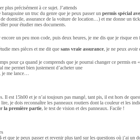
r plus précisément à ce sujet. J’attends
e baragouine un truc du genre que je peux passer un
permis spécial av
if de domicile, assurance de la voiture de location…) et me donne un tic
eiller pour étudier mes documents.
r encore un peu mon code, puis deux heures, je me dis que je risque en fa
 étudie mes pièces et me dit que
sans vraie assurance
, je ne peux avoir
temps pour ça quand je comprends que je pourrai changer ce permis en 
al me permet bien justement d’acheter une
, je me lance…
. Il est 15h00 et je n’ai toujours pas mangé, tant pis, il est hors de que
 lire, je dois reconnaître les panneaux routiers dont la couleur et les in
r la première partie
, le test de vision et des panneaux. Facile !
es
25
et que je peux passer et revenir plus tard sur les questions où j’ai u