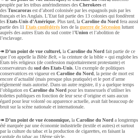
peuplée par les tribus amérindiennes des
Cherokees
et
des
Tuscaroras
est d’abord colonisée par les espagnols puis par les
français et les Anglais. L’Etat fait partie des 13 colonies qui fondèrent
les
Etats-Unis d’Amérique
. Plus tard, la
Caroline du Nord
fera aussi
partie des 11
Etats confédérés
lors de la
guerre de Sécession
luttant
auprès des autres Etats du sud contre l’
Union
et l’abolition de
l’esclavage.
↠ D’un point de vue culturel,
la
Caroline du Nord
fait partie de ce
que l’on appelle la
Bible Belt
, « la ceinture de la bible » qui englobe les
Etats très religieux (de confession majoritairement protestante) et
conservateurs du
sud des Etats-Unis
. Un exemple de politiques
conservatrices en vigueur en
Caroline du Nord
, la peine de mort est
encore d’actualité (mais presque plus pratiquée) et le port d’arme
réglementé mais autorisé. Dans un autre registre, il y a quelque temps
l’obligation en
Caroline du Nord
pour les transexuels d’utiliser les
toilettes publiques en fonction de leur sexe d’origine et sans aucun
égard pour leur volonté ou apparence actuelle, avait fait beaucoup de
bruit sur la scène nationale et internationale.
↠ D’un point de vue économique,
la
Caroline du Nord
a longtemps
été marquée par une économie industrielle (textile et autres) et surtout
par la culture du tabac et la production de cigarettes, en faisant la
capitale du tabac au 18ème siècle,