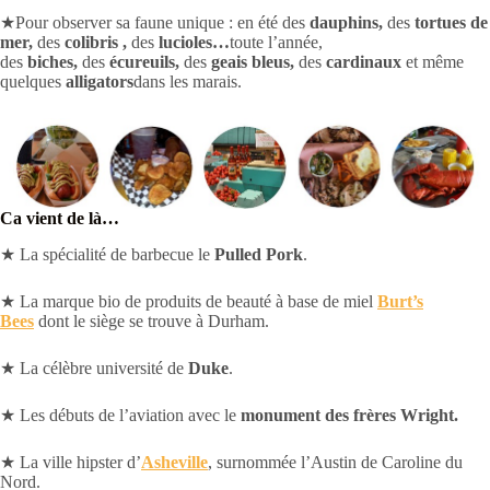
★Pour observer sa faune unique : en été des
dauphins,
des
tortues de
mer,
des
colibris ,
des
lucioles…
toute l’année,
des
biches,
des
écureuils,
des
geais bleus,
des
cardinaux
et même
quelques
alligators
dans les marais.
Ca vient de là…
★ La spécialité de barbecue le
Pulled Pork
.
★ La marque bio de produits de beauté à base de miel
Burt’s
Bees
dont le siège se trouve à Durham.
★ La célèbre université de
Duke
.
★ Les débuts de l’aviation avec le
monument des
frères
Wright.
★ La ville hipster d’
Asheville
, surnommée l’Austin de Caroline du
Nord.