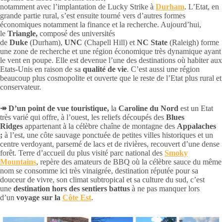
notamment avec l’implantation de Lucky Strike à
Durham
. L’Etat, en
grande partie rural, s’est ensuite tourné vers d’autres formes
économiques notamment la finance et la recherche. Aujourd’hui,
le
Triangle,
composé des universités
de
Duke
(Durham),
UNC
(Chapell Hill) et
NC State
(Raleigh) forme
une zone de recherche et une région économique très dynamique ayant
le vent en poupe. Elle est devenue l’une des destinations où habiter aux
Etats-Unis en raison de sa
qualité de vie
. C’est aussi une région
beaucoup plus cosmopolite et ouverte que le reste de l’Etat plus rural et
conservateur.
↠ D’un point de vue touristique,
la
Caroline du Nord
est un Etat
très varié qui offre, à l’ouest, les reliefs découpés des
Blues
Ridges
appartenant à la célèbre chaîne de montagne des
Appalaches
;
à l’est, une côte sauvage ponctuée de petites villes historiques et un
centre verdoyant, parsemé de lacs et de rivières, recouvert d’une dense
forêt. Terre d’accueil du plus visité parc national des
Smoky
Mountains
, repère des amateurs de BBQ où la célèbre sauce du même
nom se consomme ici très vinaigrée, destination réputée pour sa
douceur de vivre, son climat subtropical et sa culture du sud, c’est
une
destination hors des sentiers battus
à ne pas manquer lors
d’un
voyage sur la
Côte Est
.