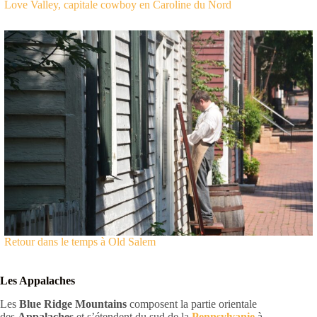
Love Valley, capitale cowboy en Caroline du Nord
Retour dans le temps à Old Salem
Les Appalaches
Les
Blue Ridge Mountains
composent la partie orientale
des
Appalaches
et s’étendent du sud de la
Pennsylvanie
à