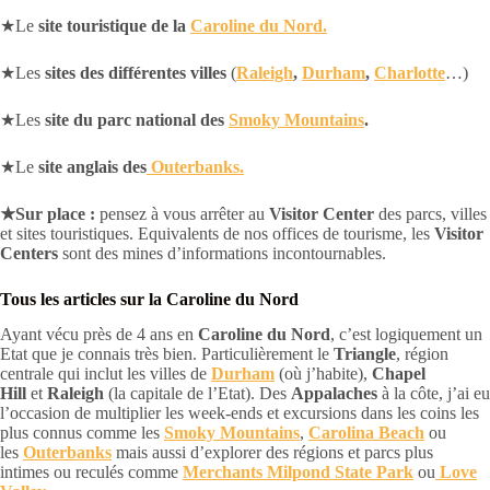
★Le
site touristique de la
Caroline du Nord.
★Les
sites des différentes villes
(
Raleigh
,
Durham
,
Charlotte
…)
★Les
site du parc national des
Smoky Mountains
.
★Le
site anglais des
Outerbanks.
★Sur place :
pensez à vous arrêter au
Visitor Center
des parcs, villes
et sites touristiques. Equivalents de nos offices de tourisme, les
Visitor
Centers
sont des mines d’informations incontournables.
Tous les articles sur la Caroline du Nord
Ayant vécu près de 4 ans en
Caroline du Nord
, c’est logiquement un
Etat que je connais très bien. Particulièrement le
Triangle
, région
centrale qui inclut les villes de
Durham
(où j’habite),
Chapel
Hill
et
Raleigh
(la capitale de l’Etat). Des
Appalaches
à la côte, j’ai eu
l’occasion de multiplier les week-ends et excursions dans les coins les
plus connus comme les
Smoky Mountains
,
Carolina Beach
ou
les
Outerbanks
mais aussi d’explorer des régions et parcs plus
intimes ou reculés comme
Merchants Milpond State Park
ou
Love