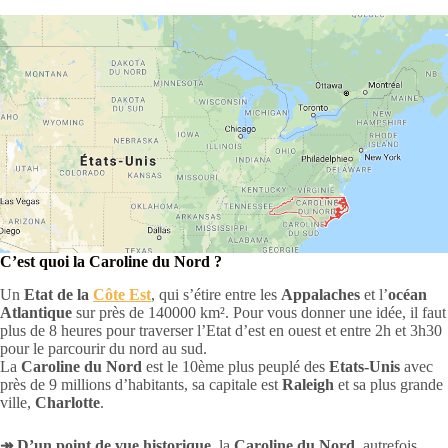
C’est quoi la Caroline du Nord ?
Un
Etat de la
Côte Est
, qui s’étire entre les
Appalaches
et l’
océan
Atlantique
sur près de 140000 km². Pour vous donner une idée, il faut
plus de 8 heures pour traverser l’Etat d’est en ouest et entre 2h et 3h30
pour le parcourir du nord au sud.
La
Caroline du Nord
est le 10ème plus peuplé des
Etats-Unis
avec
près de 9 millions d’habitants, sa capitale est
Raleigh
et sa plus grande
ville,
Charlotte
.
↠ D’un point de vue historique,
la
Caroline du Nord,
autrefois