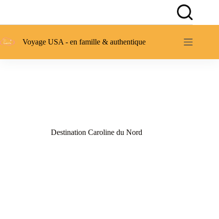
Passer
au
contenu
Voyage USA - en famille & authentique
Destination Caroline du Nord