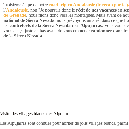
Troisième étape de notre
road trip en Andalousie (le récap par ici)
l’
Andalousie
, non ?Je poursuis donc le
récit de nos vacances
en sep
de Grenade
, nous filons donc vers les montagnes. Mais avant de no
national de Sierra Nevada
, nous prévoyons un arrêt dans ce que l
les
contreforts de la Sierra Nevada :
les
Alpujarras
. Vous vous de
vous dis ça juste en bas avant de vous emmener
randonner dans les
de la Sierra Nevada
.
Visite des villages blancs des Alpujarras….
Les Alpujarras sont connues pour abriter de jolis villages blancs, parmi