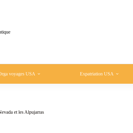
ntique
Orga voyages USA
Expatriation USA
 Nevada et les Alpujarras