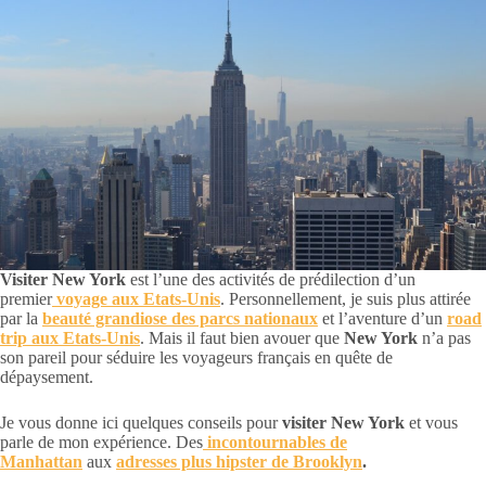
Visiter New York
est l’une des activités de prédilection d’un
premier
voyage aux Etats-Unis
. Personnellement, je suis plus attirée
par la
beauté grandiose des parcs nationaux
et l’aventure d’un
road
trip aux Etats-Unis
. Mais il faut bien avouer que
New York
n’a pas
son pareil pour séduire les voyageurs français en quête de
dépaysement.
Je vous donne ici quelques conseils pour
visiter New York
et vous
parle de mon expérience. Des
incontournables de
Manhattan
aux
adresses plus hipster de Brooklyn
.