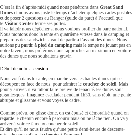
C’est la fin d’après-midi quand nous pénétrons dans
Great Sand
Dunes
et nous avons juste le temps d’acheter quelques cartes postales
et de poser 2 questions au Ranger (guide du parc) à l’accueil que
le
Visitor Center
ferme ses portes.
Il va falloir nous dépêcher si nous voulons profiter du parc national.
Nous montons donc la tente en quatrième vitesse dans le camping et
préparons des sandwichs avant de partir à l’assaut des dunes. Nous
aurions pu
partir à pied du camping
mais le temps ne jouant pas en
notre faveur, nous préférons nous rapprocher au maximum en voiture
des dunes que nous souhaitons gravir.
Début de notre ascension
Nous voilà dans le sable, en marche vers les hautes dunes qui se
découpent en face de nous, pour admirer le
coucher de soleil.
Mais
pour y arriver, il va falloir faire preuve de ténacité, les dunes sont
gigantesques. Imaginez escalader pendant 1h30, sans répit, une pente
abrupte et glissante et vous voyez le cadre.
Comme prévu, on glisse donc, on est épuisé et démoralisé quand on
regarde le chemin encore à parcourir mais on ne lâche rien. On va y
arriver à voir ce fameux coucher de soleil.
Et dire qu’il ne nous faudra qu’une petite demi-heure de descente-
glissade pour refaire le
chemin à l’envers
!