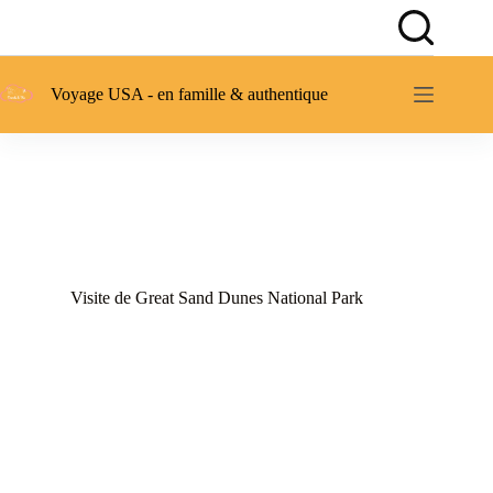
Passer
au
contenu
Voyage USA - en famille & authentique
Visite de Great Sand Dunes National Park