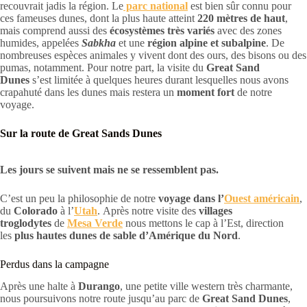
recouvrait jadis la région. Le
parc national
est bien sûr connu pour
ces fameuses dunes, dont la plus haute atteint
220 mètres de haut
,
mais comprend aussi des
écosystèmes très variés
avec des zones
humides, appelées
Sabkha
et une
région alpine et subalpine
. De
nombreuses espèces animales y vivent dont des ours, des bisons ou des
pumas, notamment. Pour notre part, la visite du
Great Sand
Dunes
s’est limitée à quelques heures durant lesquelles nous avons
crapahuté dans les dunes mais restera un
moment fort
de notre
voyage.
Sur la route de Great Sands Dunes
Les jours se suivent mais ne se ressemblent pas.
C’est un peu la philosophie de notre
voyage dans l’
Ouest américain
,
du
Colorado
à l’
Utah
. Après notre visite des
villages
troglodytes
de
Mesa Verde
nous mettons le cap à l’Est, direction
les
plus hautes dunes de sable d’Amérique du Nord
.
Perdus dans la campagne
Après une halte à
Durango
, une petite ville western très charmante,
nous poursuivons notre route jusqu’au parc de
Great Sand Dunes
,