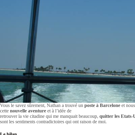
Vous le savez sûrement, Nathan a trouvé un
poste à Barcelone
et nous
cette
nouvelle aventure
et à l’idée de
retrouver la vie citadine qui me manquait beaucoup,
quitter les Etats-
sont les sentiments contradictoires qui ont raison de moi.
Le bilan