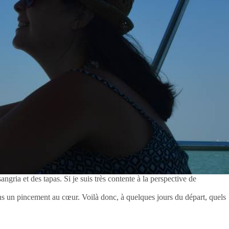
angria et des tapas. Si je suis très contente à la perspective de
ans un pincement au cœur. Voilà donc, à quelques jours du départ, quels