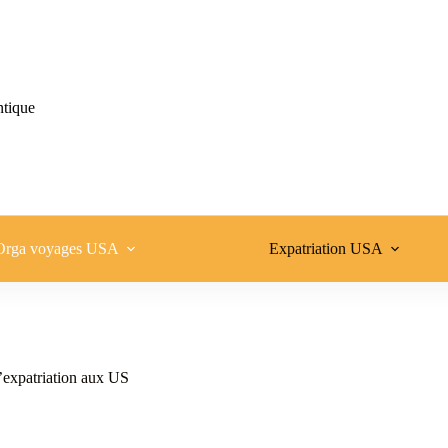
ntique
Orga voyages USA
Expatriation USA
’expatriation aux US