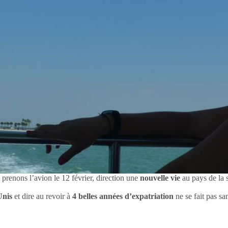
 prenons l’avion le 12 février, direction une
nouvelle vie
au pays de la s
Unis
et dire au revoir à
4 belles années d’expatriation
ne se fait pas s