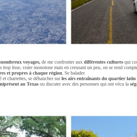
s
nombreux voyages,
de me confronter aux
différentes cultures
qui co
s trop lisse, voire monotone mais en creusant un peu, on se rend compte 
ères et propres à chaque région
. Se balader
té et charrettes, se déhancher sur
les airs entraînants du quartier lati
mniprésent au Texas
ou discuter avec des personnes qui ont vécu la
ség