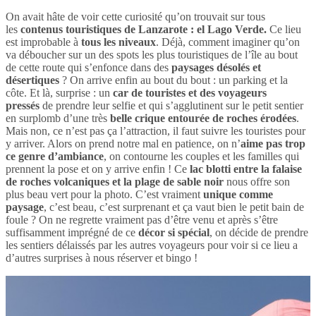
On avait hâte de voir cette curiosité qu’on trouvait sur tous
les
contenus touristiques de Lanzarote : el Lago Verde.
Ce lieu
est improbable à
tous les niveaux
. Déjà, comment imaginer qu’on
va déboucher sur un des spots les plus touristiques de l’île au bout
de cette route qui s’enfonce dans des
paysages désolés et
désertiques
? On arrive enfin au bout du bout : un parking et la
côte. Et là, surprise : un
car de touristes et des voyageurs
pressés
de prendre leur selfie et qui s’agglutinent sur le petit sentier
en surplomb d’une très
belle crique entourée de roches érodées
.
Mais non, ce n’est pas ça l’attraction, il faut suivre les touristes pour
y arriver. Alors on prend notre mal en patience, on n’
aime
pas trop
ce genre d’ambiance
, on contourne les couples et les familles qui
prennent la pose et on y arrive enfin ! Ce
lac blotti entre la falaise
de roches volcaniques et la plage de sable noir
nous offre son
plus beau vert pour la photo. C’est vraiment
unique comme
paysage
, c’est beau, c’est surprenant et ça vaut bien le petit bain de
foule ? On ne regrette vraiment pas d’être venu et après s’être
suffisamment imprégné de ce
décor si spécial
, on décide de prendre
les sentiers délaissés par les autres voyageurs pour voir si ce lieu a
d’autres surprises à nous réserver et bingo !