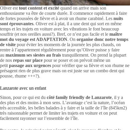
Oliver est
tout content et excité
quand on arrive mais son
enthousiasme va être de courte durée. Il commence rapidement à faire
de fortes poussées de fièvre et à avoir un rhume carabiné. Les
nuits
sont éprouvantes
. Oliver est à plat, il a une dent qui sort en même
temps et les trajets en voiture avec les vibrations le font beaucoup
souffrir (et nos oreilles aussi?). Bref, ce n’est pas facile et le
maître
mot du voyage est ADAPTATION
. On
organise donc notre temps
de visite
pour éviter les moments de la journée les plus chauds, on
rentre à l’appartement régulièrement pour qu’Oliver puisse y faire
au
maximum ses siestes au frais
tranquillement. On prend la plupart
de nos
repas sur place
pour se poser et on prévoit même un
petit
passage aux urgences
pour vérifier que sa fièvre et son rhume ne
présagent rien de plus grave mais on est juste sur un combo dent qui
pousse, rhume +++?).
Lanzarote avec un enfant
Sinon, pour ce qui est du
côté family friendly de Lanzarote
, il y a
des plus et des moins à mon sens. L’avantage c’est la nature, l’océan
très accessible, les belles balades à y faire et la taille de l’île (845km2)
très raisonnable permet de limiter les trajets en voiture et on peut
facilement rayonner sur l’ensemble de l’île.