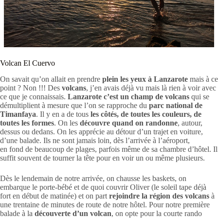
Volcan El Cuervo
On savait qu’on allait en prendre
plein les yeux à Lanzarote
mais à ce
point ? Non !!! Des
volcans
, j’en avais déjà vu mais là rien à voir avec
ce que je connaissais.
Lanzarote c’est un champ de volcans
qui se
démultiplient à mesure que l’on se rapproche du
parc national de
Timanfaya
. Il y en a de tous
les côtés, de toutes les couleurs, de
toutes les formes
. On les
découvre quand on randonne
, autour,
dessus ou dedans. On les apprécie au détour d’un trajet en voiture,
d’une balade. Ils ne sont jamais loin, dès l’arrivée à l’aéroport,
en fond de beaucoup de plages, parfois même de sa chambre d’hôtel. Il
suffit souvent de tourner la tête pour en voir un ou même plusieurs.
Dès le lendemain de notre arrivée, on chausse les baskets, on
embarque le porte-bébé et de quoi couvrir Oliver (le soleil tape déjà
fort en début de matinée) et on part
rejoindre la région des volcans
à
une trentaine de minutes de route de notre hôtel. Pour notre première
balade à la
découverte d’un volcan
, on opte pour la courte rando