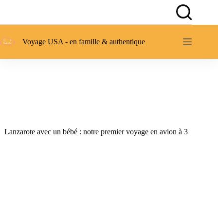
Passer
au
contenu
Voyage USA - en famille & authentique
Lanzarote avec un bébé : notre premier voyage en avion à 3