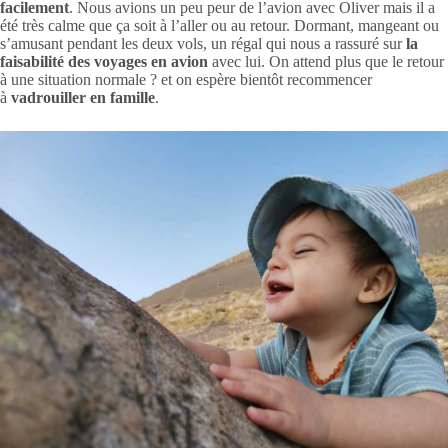
facilement
. Nous avions un peu peur de l’avion avec Oliver mais il a
été très calme que ça soit à l’aller ou au retour. Dormant, mangeant ou
s’amusant pendant les deux vols, un régal qui nous a rassuré sur
la
faisabilité des voyages en avion
avec lui. On attend plus que le retour
à une situation normale ? et on espère bientôt recommencer
à
vadrouiller en famille
.