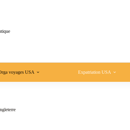
ntique
Orga voyages USA
Expatriation USA
gleterre