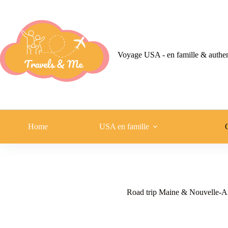
Passer
au
contenu
Voyage USA - en famille & authe
Home
USA en famille
Road trip Maine & Nouvelle-An