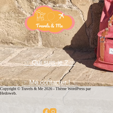
☞ Qui suis-je ? ☜
☞ Me contacter ! ☜
Copyright © Travels & Me 2026 - Thème WordPress par
Hedoweb
.