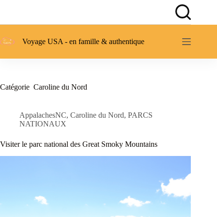
Passer
au
contenu
Voyage USA - en famille & authentique
Catégorie
Caroline du Nord
AppalachesNC
,
Caroline du Nord
,
PARCS
NATIONAUX
Visiter le parc national des Great Smoky Mountains