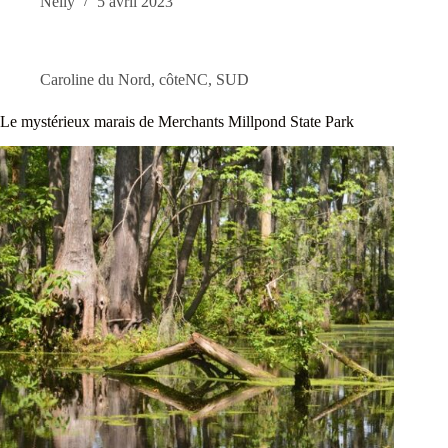
Nelly
5 avril 2023
Caroline du Nord
,
côteNC
,
SUD
Le mystérieux marais de Merchants Millpond State Park