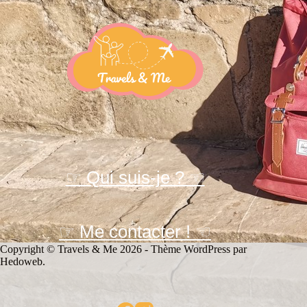
☞ Qui suis-je ? ☜
☞ Me contacter ! ☜
Copyright © Travels & Me 2026 - Thème WordPress par
Hedoweb
.