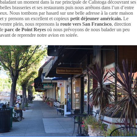
baladant un moment dans la rue principale de Calistoga découvrant ses
belles brasseries et ses restaurants puis nous arrêtons dans l’un d’entre
eux. Nous tombons par hasard sur une belle adresse à la carte maison
et y prenons un excellent et copieux
petit déjeuner américain.
Le
ventre plein, nous reprenons la
route vers San Francisco
, direction
le
parc de Point Reyes
où nous prévoyons de nous balader un peu
avant de reprendre notre avion en soirée.