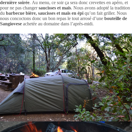
dernière soirée
. Au menu, ce soir ça sera donc crevettes en apéro, et
pour ne pas changer
saucisses et maïs
. Nous avons adopté la tradition
du
barbecue bière, saucisses et maïs en épi
qu’on fait griller. Nous
nous concoctons donc un bon repas le tout arrosé d’une
bouteille de
Sangiovese
achetée au domaine dans l’après-midi.