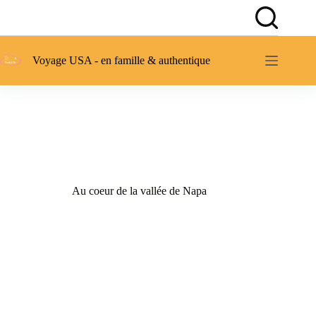
Passer
au
contenu
Voyage USA - en famille & authentique
Au coeur de la vallée de Napa