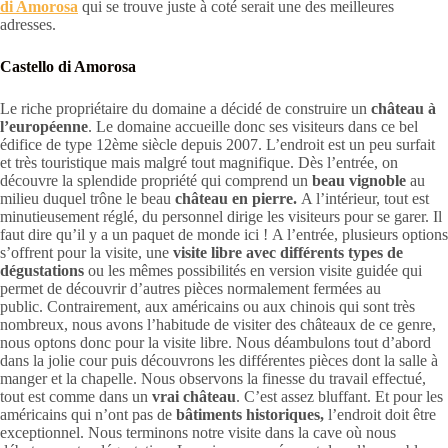
di Amorosa
qui se trouve juste à coté serait une des meilleures
adresses.
Castello di Amorosa
Le riche propriétaire du domaine a décidé de construire un
château à
l’européenne
. Le domaine accueille donc ses visiteurs dans ce bel
édifice de type 12ème siècle depuis 2007. L’endroit est un peu surfait
et très touristique mais malgré tout magnifique. Dès l’entrée, on
découvre la splendide propriété qui comprend un
beau vignoble
au
milieu duquel trône le beau
château en pierre.
A l’intérieur, tout est
minutieusement réglé, du personnel dirige les visiteurs pour se garer. Il
faut dire qu’il y a un paquet de monde ici ! A l’entrée, plusieurs options
s’offrent pour la visite, une
visite libre avec différents types de
dégustations
ou les mêmes possibilités en version visite guidée qui
permet de découvrir d’autres pièces normalement fermées au
public. Contrairement, aux américains ou aux chinois qui sont très
nombreux, nous avons l’habitude de visiter des châteaux de ce genre,
nous optons donc pour la visite libre. Nous déambulons tout d’abord
dans la jolie cour puis découvrons les différentes pièces dont la salle à
manger et la chapelle. Nous observons la finesse du travail effectué,
tout est comme dans un
vrai château
. C’est assez bluffant. Et pour les
américains qui n’ont pas de
bâtiments historiques,
l’endroit doit être
exceptionnel. Nous terminons notre visite dans la cave où nous