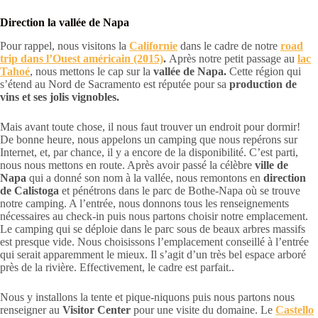
Direction la vallée de Napa
Pour rappel, nous visitons la
Californie
dans le cadre de notre
road
trip dans l’Ouest américain (2015)
.
Après notre petit passage au
lac
Tahoé
, nous mettons le cap sur la
vallée de Napa.
Cette région qui
s’étend au Nord de Sacramento est réputée pour sa
production de
vins et ses jolis vignobles.
Mais avant toute chose, il nous faut trouver un endroit pour dormir!
De bonne heure, nous appelons un camping que nous repérons sur
Internet, et, par chance, il y a encore de la disponibilité. C’est parti,
nous nous mettons en route. Après avoir passé la célèbre
ville de
Napa
qui a donné son nom à la vallée, nous remontons en
direction
de Calistoga
et pénétrons dans le parc de Bothe-Napa où se trouve
notre camping. A l’entrée, nous donnons tous les renseignements
nécessaires au check-in puis nous partons choisir notre emplacement.
Le camping qui se déploie dans le parc sous de beaux arbres massifs
est presque vide. Nous choisissons l’emplacement conseillé à l’entrée
qui serait apparemment le mieux. Il s’agit d’un très bel espace arboré
près de la rivière. Effectivement, le cadre est parfait..
Nous y installons la tente et pique-niquons puis nous partons nous
renseigner au
Visitor Center
pour une visite du domaine. Le
Castello