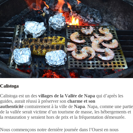
Calistoga
Calistoga est un des
villages de la Vallée de Napa
qui d’après les
guides, aurait réussi à préserver son
charme et son
authenticité
contrairement à la ville de
Napa
. Napa, comme une partie
de la vallée serait victime d’un tourisme de masse, les hébergements et
la restauration y seraient hors de prix et la fréquentation démesurée.
Nous commençons notre dernière journée dans l’Ouest en nous