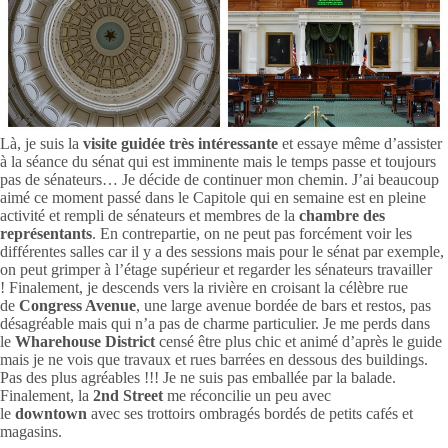
Là, je suis la
visite guidée très intéressante
et essaye même d’assister
à la séance du sénat qui est imminente mais le temps passe et toujours
pas de sénateurs… Je décide de continuer mon chemin. J’ai beaucoup
aimé ce moment passé dans le Capitole qui en semaine est en pleine
activité et rempli de sénateurs et membres de la
chambre des
représentants
. En contrepartie, on ne peut pas forcément voir les
différentes salles car il y a des sessions mais pour le sénat par exemple,
on peut grimper à l’étage supérieur et regarder les sénateurs travailler
! Finalement, je descends vers la rivière en croisant la célèbre rue
de
Congress Avenue
, une large avenue bordée de bars et restos, pas
désagréable mais qui n’a pas de charme particulier. Je me perds dans
le
Wharehouse District
censé être plus chic et animé d’après le guide
mais je ne vois que travaux et rues barrées en dessous des buildings.
Pas des plus agréables !!! Je ne suis pas emballée par la balade.
Finalement, la
2nd Street
me réconcilie un peu avec
le
downtown
avec ses trottoirs ombragés bordés de petits cafés et
magasins.