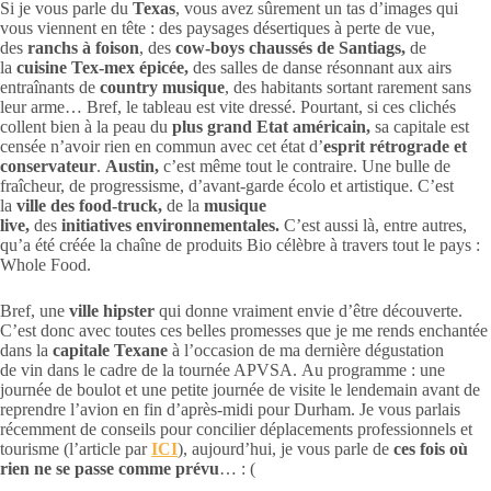
Si je vous parle du
Texas
, vous avez sûrement un tas d’images qui
vous viennent en tête : des paysages désertiques à perte de vue,
des
ranchs à foison
, des
cow-boys chaussés de Santiags,
de
la
cuisine Tex-mex épicée,
des salles de danse résonnant aux airs
entraînants de
country musique
, des habitants sortant rarement sans
leur arme… Bref, le tableau est vite dressé. Pourtant, si ces clichés
collent bien à la peau du
plus grand Etat américain,
sa capitale est
censée n’avoir rien en commun avec cet état d’
esprit rétrograde et
conservateur
.
Austin,
c’est même tout le contraire. Une bulle de
fraîcheur, de progressisme, d’avant-garde écolo et artistique. C’est
la
ville des food-truck,
de la
musique
live,
des
initiatives
environnementales.
C’est aussi là, entre autres,
qu’a été créée la chaîne de produits Bio célèbre à travers tout le pays :
Whole Food.
Bref, une
ville hipster
qui donne vraiment envie d’être découverte.
C’est donc avec toutes ces belles promesses que je me rends enchantée
dans la
capitale Texane
à l’occasion de ma dernière dégustation
de vin dans le cadre de la tournée APVSA. Au programme : une
journée de boulot et une petite journée de visite le lendemain avant de
reprendre l’avion en fin d’après-midi pour Durham. Je vous parlais
récemment de conseils pour concilier déplacements professionnels et
tourisme (l’article par
ICI
), aujourd’hui, je vous parle de
ces fois où
rien ne se passe comme prévu
… : (