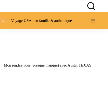
Passer
au
contenu
Voyage USA - en famille & authentique
Mon rendez-vous (presque manqué) avec Austin TEXAS