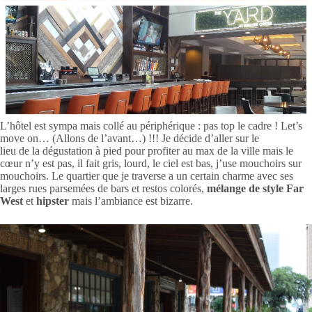
L’hôtel est sympa mais collé au périphérique : pas top le cadre ! Let’s
move on… (Allons de l’avant…) !!! Je décide d’aller sur le
lieu de la dégustation à pied pour profiter au max de la ville mais le
cœur n’y est pas, il fait gris, lourd, le ciel est bas, j’use mouchoirs sur
mouchoirs. Le quartier que je traverse a un certain charme avec ses
larges rues parsemées de bars et restos colorés,
mélange de style Far
West
et
hipster
mais l’ambiance est bizarre.