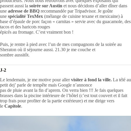
producteurs. Nous nous retrouvons avec quelques exposants qui
passent aussi la
soirée sur Austin
et nous décidons d’aller dîner dans
une
adresse de BBQ
recommandée par Tripadvisor. Je goûte
une
spécialité TexMex
(mélange de cuisine texane et mexicaine) à
base d’épaule de porc façon « carnitas » servie avec du guacamole, des
tacos et des haricots rouges
épicés au fromage. C’est vraiment bon !
Puis, je rentre à pied avec l’un de mes compagnons de la soirée au
Sheraton où il séjourne aussi. 21.30 je me couche et
sombre aussitôt.
J-2
Le lendemain, je me motive pour aller
visiter à fond la ville.
La télé au
petit dej’ parle de tempête mais Google n’annonce
pas de pluie avant la fin d’aprem. On verra bien !!! Je fais quelques
brasses dans la piscine intérieure de l’hôtel (c’est tout couvert et il fait
trop frais pour profiter de la partie extérieure) et me dirige vers
le
Capitole
.