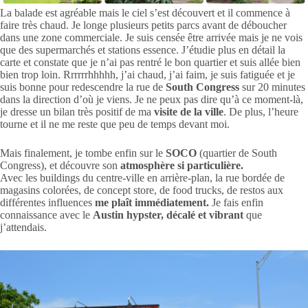
La balade est agréable mais le ciel s’est découvert et il commence à
faire très chaud. Je longe plusieurs petits parcs avant de déboucher
dans une zone commerciale. Je suis censée être arrivée mais je ne vois
que des supermarchés et stations essence. J’étudie plus en détail la
carte et constate que je n’ai pas rentré le bon quartier et suis allée bien
bien trop loin. Rrrrrrhhhhh, j’ai chaud, j’ai faim, je suis fatiguée et je
suis bonne pour redescendre la rue de
South Congress
sur 20 minutes
dans la direction d’où je viens. Je ne peux pas dire qu’à ce moment-là,
je dresse un bilan très positif de ma
visite de la ville
. De plus, l’heure
tourne et il ne me reste que peu de temps devant moi.
Mais finalement, je tombe enfin sur le
SOCO
(quartier de South
Congress), et découvre son
atmosphère si particulière.
Avec les buildings du centre-ville en arrière-plan, la rue bordée de
magasins colorées, de concept store, de food trucks, de restos aux
différentes influences
me plaît immédiatement.
Je fais enfin
connaissance avec le
Austin hypster, décalé et vibrant
que
j’attendais.