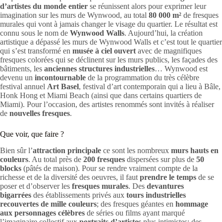
d’artistes du monde entier
se réunissent alors pour exprimer leur
imagination sur les murs de Wynwood, au total
80 000 m²
de fresques
murales qui vont à jamais changer le visage du quartier. Le résultat est
connu sous le nom de
Wynwood Walls
. Aujourd’hui, la création
artistique a dépassé les murs de Wynwood Walls et c’est tout le quartier
qui s’est transformé en
musée à ciel ouvert
avec de magnifiques
fresques colorées qui se déclinent sur les murs publics, les façades des
bâtiments, les
anciennes structures industrielles
… Wynwood est
devenu un
incontournable
de la programmation du très célèbre
festival annuel
Art Basel
, festival d’art contemporain qui a lieu à Bâle,
Honk Hong et Miami Beach (ainsi que dans certains quartiers de
Miami). Pour l’occasion, des artistes renommés sont invités à réaliser
de
nouvelles fresques
.
Que voir, que faire ?
Bien sûr l’
attraction principale
ce sont les nombreux
murs hauts en
couleurs
. Au total près de
200 fresques
dispersées sur plus de
50
blocks
(pâtés de maison). Pour se rendre vraiment compte de la
richesse et de la diversité des oeuvres, il faut
prendre le temps
de se
poser et d’observer les
fresques murales
. Des
devantures
bigarrées
des établissements privés aux
tours industrielles
recouvertes de mille couleurs
; des fresques géantes en
hommage
aux personnages célèbres
de séries ou films ayant marqué
l’imaginaire collectif aux
portraits d’artistes
plus intimistes; des