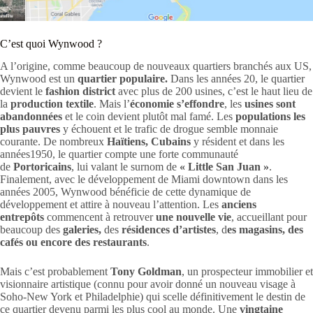
C’est quoi Wynwood ?
A l’origine, comme beaucoup de nouveaux quartiers branchés aux US,
Wynwood est un
quartier populaire.
Dans les années 20, le quartier
devient le
fashion district
avec plus de 200 usines, c’est le haut lieu de
la
production textile
. Mais l’
économie s’effondre
, les
usines sont
abandonnées
et le coin devient plutôt mal famé. Les
populations les
plus pauvres
y échouent et le trafic de drogue semble monnaie
courante. De nombreux
Haïtiens, Cubains
y résident et dans les
années1950, le quartier compte une forte communauté
de
Portoricains
, lui valant le surnom de
« Little San Juan »
.
Finalement, avec le développement de Miami downtown dans les
années 2005, Wynwood bénéficie de cette dynamique de
développement et attire à nouveau l’attention. Les
anciens
entrepôts
commencent à retrouver
une nouvelle vie
, accueillant pour
beaucoup des
galeries,
des
résidences d’artistes
, d
es magasins, des
cafés ou encore des restaurants
.
Mais c’est probablement
Tony Goldman
, un prospecteur immobilier et
visionnaire artistique (connu pour avoir donné un nouveau visage à
Soho-New York et Philadelphie) qui scelle définitivement le destin de
ce quartier devenu parmi les plus cool au monde. Une
vingtaine