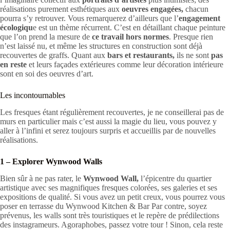
réalisations purement esthétiques aux
oeuvres engagées,
chacun
pourra s’y retrouver. Vous remarquerez d’ailleurs que l’
engagement
écologiqu
e est un thème récurrent. C’est en détaillant chaque peinture
que l’on prend la mesure de
ce travail hors normes
. Presque rien
n’est laissé nu, et même les structures en construction sont déjà
recouvertes de graffs. Quant aux
bars et restaurants,
ils ne sont
pas
en reste
et leurs façades extérieures comme leur décoration intérieure
sont en soi des oeuvres d’art.
Les incontournables
Les fresques étant régulièrement recouvertes, je ne conseillerai pas de
murs en particulier mais c’est aussi la magie du lieu, vous pouvez y
aller à l’infini et serez toujours surpris et accueillis par de nouvelles
réalisations.
1 – Explorer Wynwood Walls
Bien sûr à ne pas rater, le
Wynwood Wall,
l’épicentre du quartier
artistique avec ses magnifiques fresques colorées, ses galeries et ses
expositions de qualité. Si vous avez un petit creux, vous pourrez vous
poser en terrasse du Wynwood Kitchen & Bar Par contre, soyez
prévenus, les walls sont très touristiques et le repère de prédilections
des instagrameurs. Agoraphobes, passez votre tour ! Sinon, cela reste