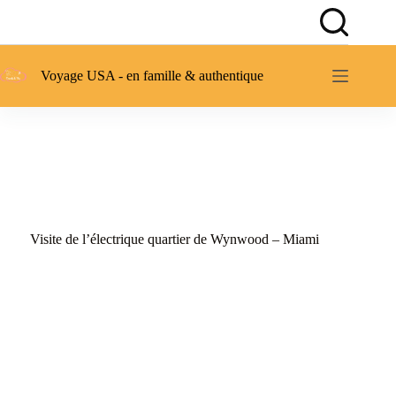
Passer
au
contenu
Voyage USA - en famille & authentique
Visite de l’électrique quartier de Wynwood – Miami