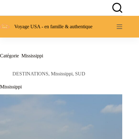
Passer
au
contenu
Voyage USA - en famille & authentique
Catégorie
Mississippi
DESTINATIONS
,
Mississippi
,
SUD
Mississippi