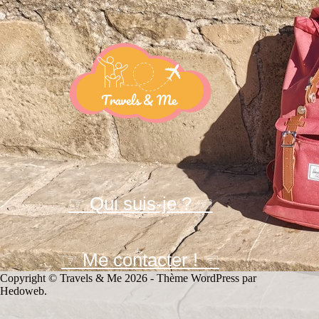
☞ Qui suis-je ? ☜
☞ Me contacter ! ☜
Copyright © Travels & Me 2026 - Thème WordPress par
Hedoweb
.