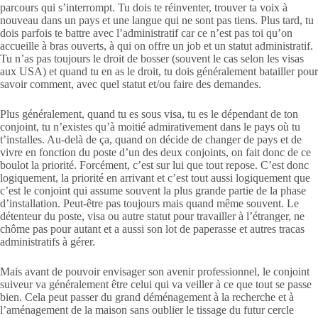
parcours qui s’interrompt. Tu dois te réinventer, trouver ta voix à
nouveau dans un pays et une langue qui ne sont pas tiens. Plus tard, tu
dois parfois te battre avec l’administratif car ce n’est pas toi qu’on
accueille à bras ouverts, à qui on offre un job et un statut administratif.
Tu n’as pas toujours le droit de bosser (souvent le cas selon les visas
aux USA) et quand tu en as le droit, tu dois généralement batailler pour
savoir comment, avec quel statut et/ou faire des demandes.
Plus généralement, quand tu es sous visa, tu es le dépendant de ton
conjoint, tu n’existes qu’à moitié admirativement dans le pays où tu
t’installes. Au-delà de ça, quand on décide de changer de pays et de
vivre en fonction du poste d’un des deux conjoints, on fait donc de ce
boulot la priorité. Forcément, c’est sur lui que tout repose. C’est donc
logiquement, la priorité en arrivant et c’est tout aussi logiquement que
c’est le conjoint qui assume souvent la plus grande partie de la phase
d’installation. Peut-être pas toujours mais quand même souvent. Le
détenteur du poste, visa ou autre statut pour travailler à l’étranger, ne
chôme pas pour autant et a aussi son lot de paperasse et autres tracas
administratifs à gérer.
Mais avant de pouvoir envisager son avenir professionnel, le conjoint
suiveur va généralement être celui qui va veiller à ce que tout se passe
bien. Cela peut passer du grand déménagement à la recherche et à
l’aménagement de la maison sans oublier le tissage du futur cercle