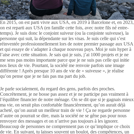
En 2015, on est parti vivre aux USA, en 2019 à Barcelone et, en 2023,
on est reparti aux USA (en famille cette fois, avec notre fils né entre-
temps). Je suis donc le conjoint suiveur (ou la conjointe suiveuse), la
personne qui suit, la dépendante sur les visas. Je suis celle qui s’est
réinventée professionnellement lors de notre premier passage aux USA
et qui essaye de s’adapter à chaque nouveau pays. Moi je suis hyper à
l’aise avec cette situation. Je sais qui je suis, j’ai 1000 projets et je ne
me sens pas moins importante parce que je ne suis pas celle qui initie
nos lieux de vie. Pourtant, la société me renvoie parfois une image
différente ! Après presque 10 ans de vie de « suiveuse », je réalise
qu’on pense que je ne fais pas ma part du job.
Je parle socialement, du regard des gens, parfois des proches.
Concrètement, je ne bosse pas assez et je ne participe pas vraiment à
l’équilibre financier de notre ménage. On se dit que si je gagnais mieux
ma vie, on serait plus confortable financièrement, qu’on aurait déjà
acheté, qu’on aurait un meilleur train de vie ! Ça ne regarde personne
d’autre on pourrait se dire, mais la société ne se gêne pas pour nous
renvoyer des messages et on n’arrive pas toujours à les ignorer.
Beaucoup de personnes ne comprennent pas ce qu’implique ce choix
de vie. En suivant, tu laisses souvent un boulot, des compétences, un