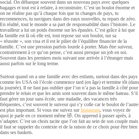
social. On débarque souvent dans un nouveau pays avec quelques
bagages et tout est à refaire, à reconstruire. C’est un boulot énorme et
on ne réalise pas qu’à chaque fois que tu changes de pays, tu
recommences, tu navigues dans des eaux nouvelles, tu repars de zéro.
En réalité, tout le monde a sa part de responsabilité dans l’histoire. Le
travailleur a lui un poids énorme sur les épaules. C’est grâce à lui que
la famille est là où elle est, tout repose sur son boulot, sur sa
« réussite », son visa et il est le pilier de l’équilibre financier de la
famille. C’est une pression parfois lourde à porter. Mais être suiveur,
contrairement à ce qu’on pense, c’est aussi presque un job en soi.
Souvent dans les premiers mois suivant une arrivée à l’étranger mais
aussi parfois sur le long terme.
Surtout quand on a une famille avec des enfants, surtout dans des pays
comme les USA où l’école commence tard (en âge) et termine tôt (dans
la journée). Il ne faut pas oublier que l’on n’a pas la famille à côté pour
prendre le relais et que les amis sont souvent dans le même bateau. S’il
faut gérer un jour sans école, une maladie, des vacances très
fréquentes, c’est souvent le suiveur qui s’y colle car le boulot de l’autre
est plus important. Si vous me suivez sur
Instagram
, vous voyez de
quoi je parle en ce moment même 🤣. On apprend à passer après, à
s’adapter. C’est un choix tacite que l’on fait au sein de son couple mais
il faut se rappeler du contexte et de la raison de ce choix pour être bien
dans ses baskets.