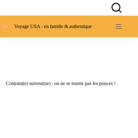
Passer
au
contenu
Voyage USA - en famille & authentique
Conjoint(e) suiveur(se) : on ne se tourne pas les pouces !